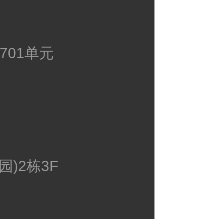
01单元
)2栋3F