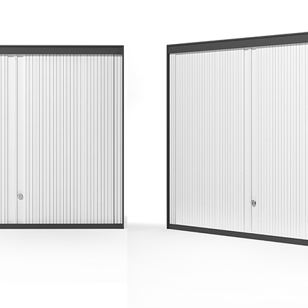
产品中心
PROJECT RE
ABOUT US
SZ & SH SH
NEWS